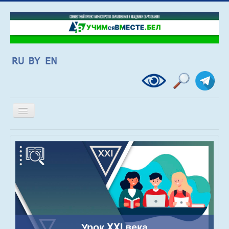
Включить/
выключить
навигацию
Урок XXI века