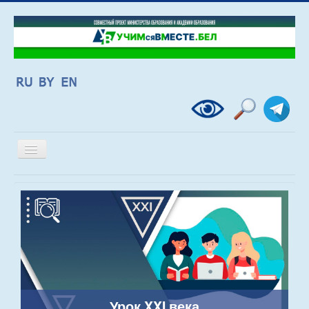
Включить/
выключить
навигацию
Урок XXI века