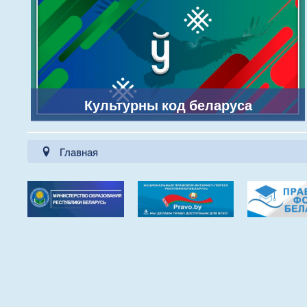
Культурны код беларуса
Главная