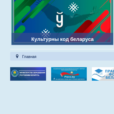
Культурны код беларуса
Главная