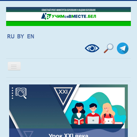
Включить/
выключить
навигацию
Урок XXI века