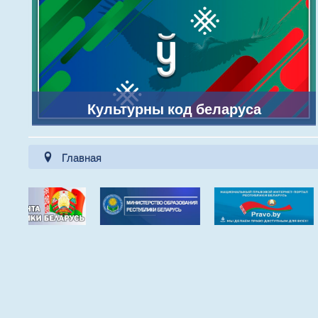
Культурны код беларуса
Главная