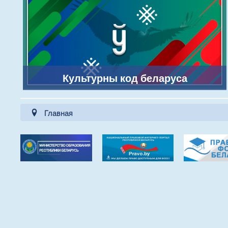
Культурны код беларуса
Главная