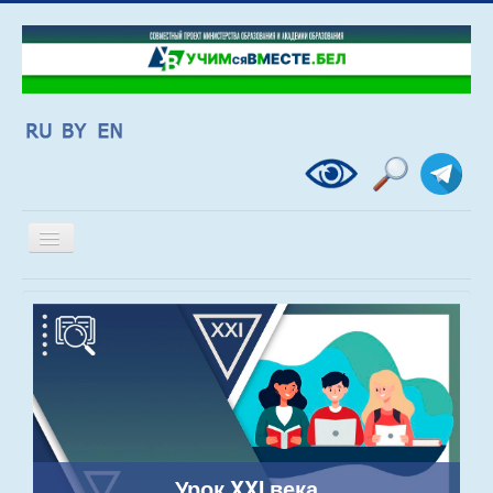
Включить/
выключить
навигацию
Урок XXI века