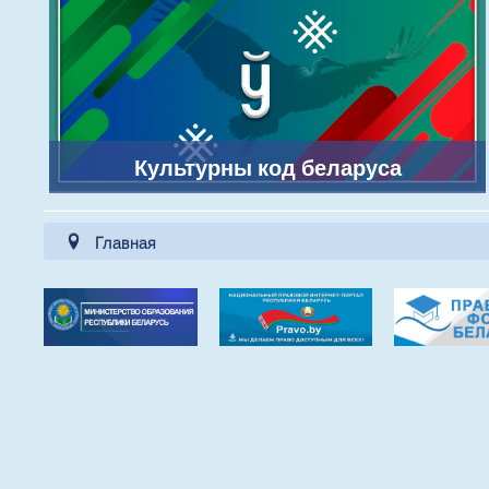
Культурны код беларуса
Главная