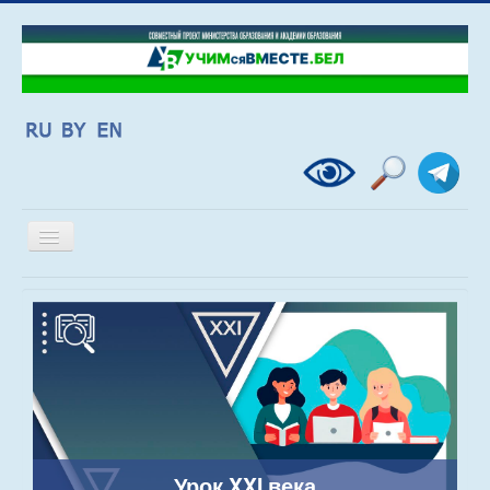
Включить/
выключить
навигацию
Урок XXI века