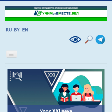
Включить/
выключить
навигацию
Урок XXI века