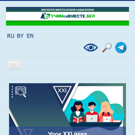
Включить/
выключить
навигацию
Урок XXI века