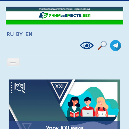
Включить/
выключить
навигацию
Урок XXI века