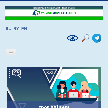
Включить/
выключить
навигацию
Урок XXI века