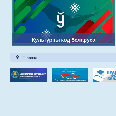
Культурны код беларуса
Главная