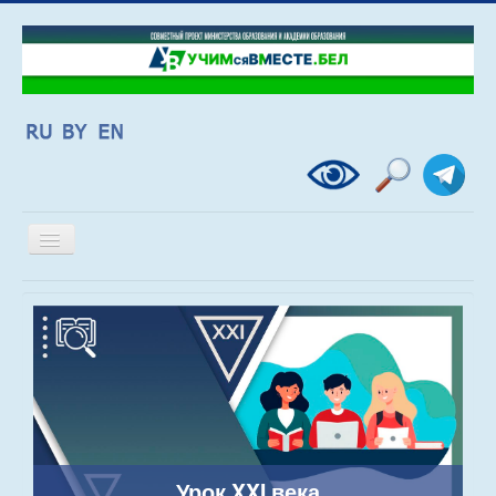
Включить/
выключить
навигацию
Урок XXI века