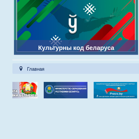
Культурны код беларуса
Главная