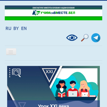
Включить/
выключить
навигацию
Урок XXI века