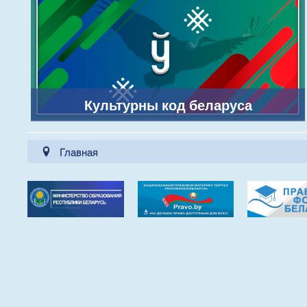
Культурны код беларуса
Главная