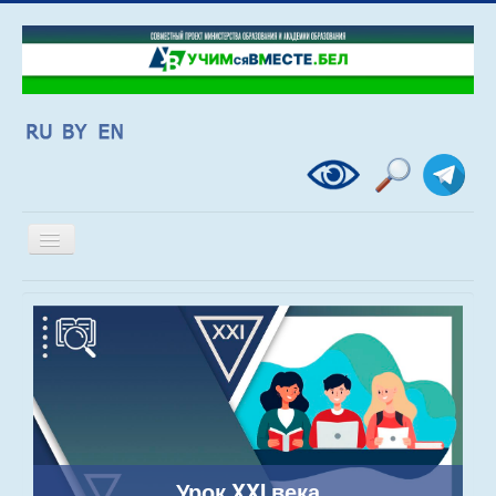
Включить/
выключить
навигацию
Урок XXI века