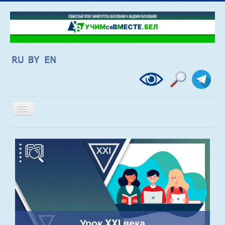
Включить/
выключить
навигацию
Урок XXI века