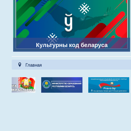
Культурны код беларуса
Главная