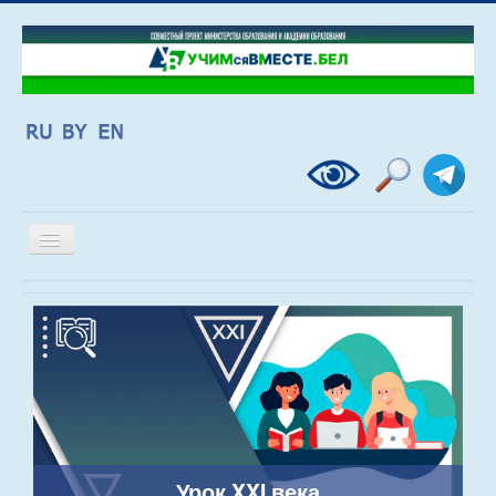
Включить/
выключить
навигацию
Урок XXI века