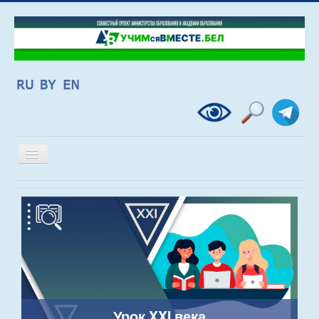
Включить/
выключить
навигацию
Урок XXI века