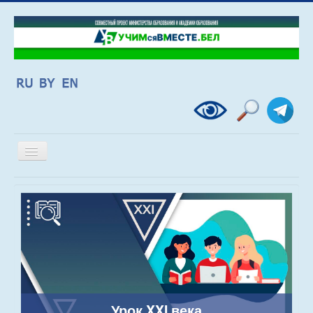
Включить/
выключить
навигацию
Урок XXI века