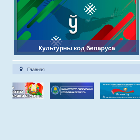
Культурны код беларуса
Главная