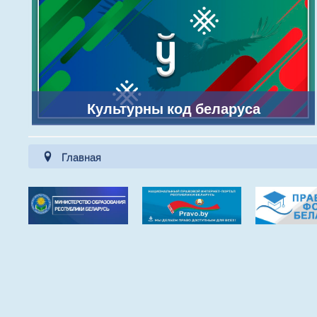
Культурны код беларуса
Главная