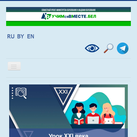
Включить/
выключить
навигацию
Урок XXI века