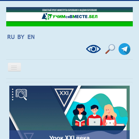
Включить/
выключить
навигацию
Урок XXI века