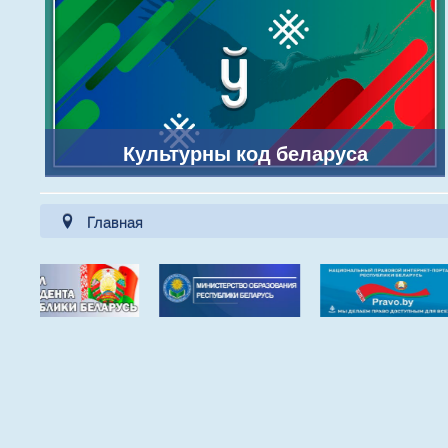
Культурны код беларуса
Главная