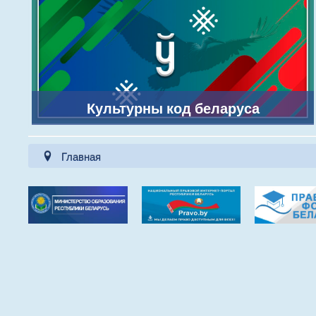
Культурны код беларуса
Главная