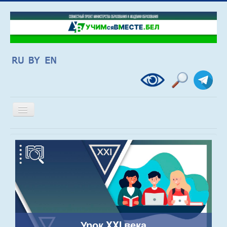
Включить/
выключить
навигацию
Урок XXI века