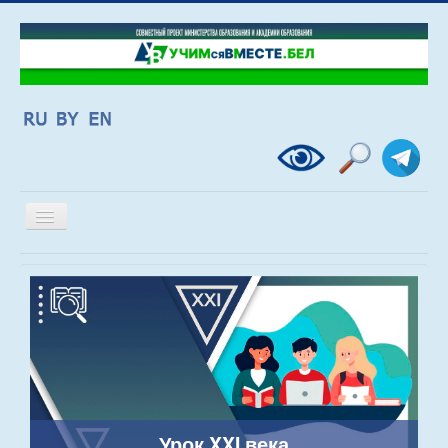
Включить/
выключить
навигацию
Урок XXI века