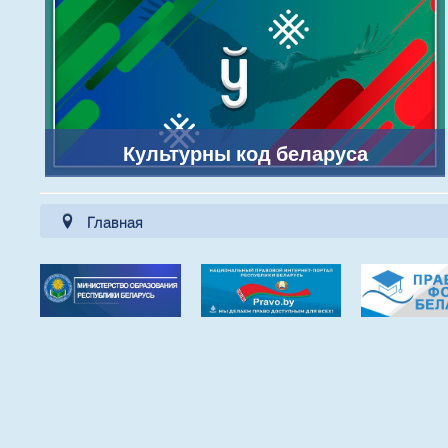
Культурны код беларуса
Главная