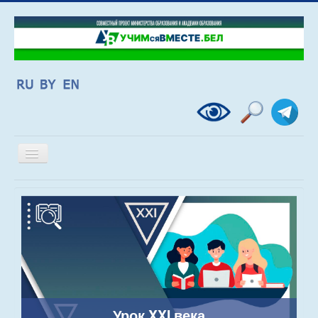
Включить/
выключить
навигацию
Урок XXI века