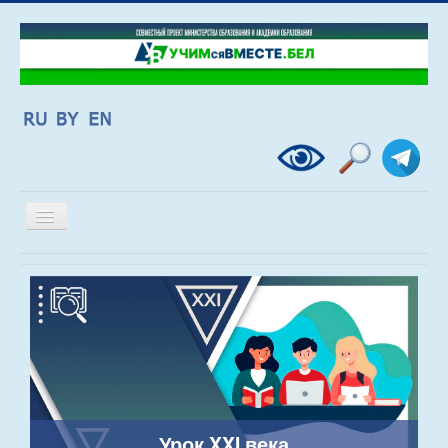
Включить/
выключить
навигацию
Урок XXI века