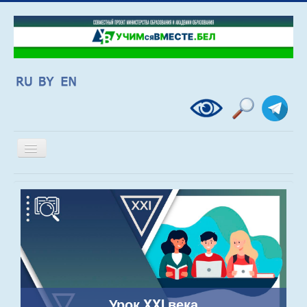
Включить/
выключить
навигацию
Урок XXI века