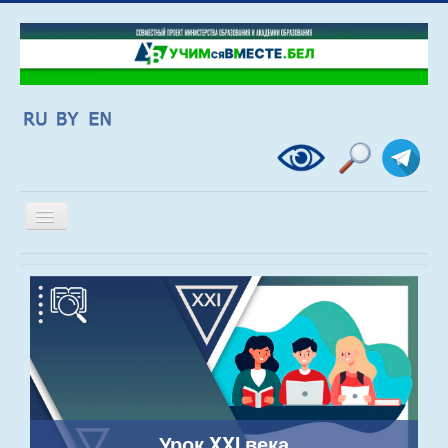
Включить/
выключить
навигацию
Урок XXI века