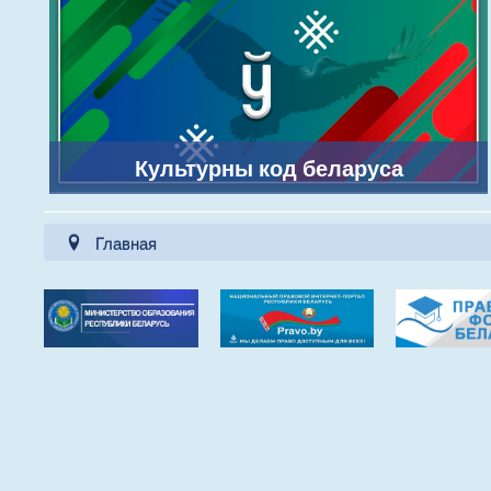
Культурны код беларуса
Главная