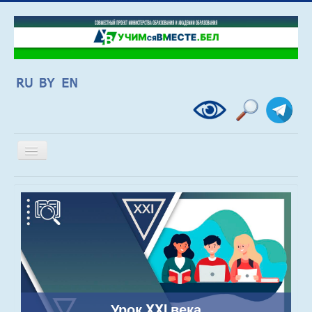
Включить/
выключить
навигацию
Урок XXI века