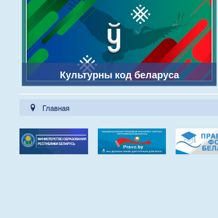
Культурны код беларуса
Главная