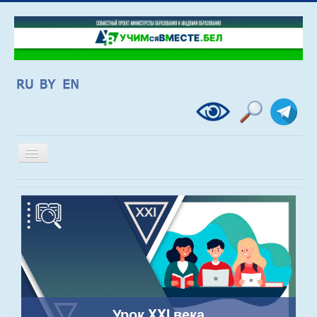
Включить/
выключить
навигацию
Урок XXI века