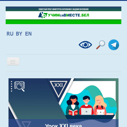
Включить/
выключить
навигацию
Урок XXI века