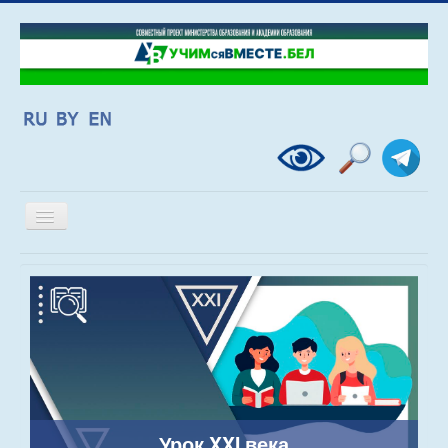
Включить/
выключить
навигацию
Урок XXI века