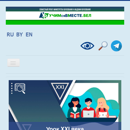
Включить/
выключить
навигацию
Урок XXI века