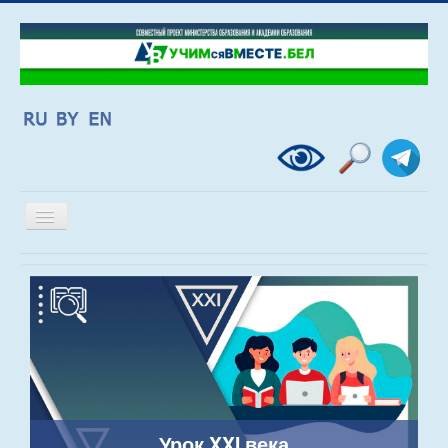
Включить/
выключить
навигацию
Урок XXI века