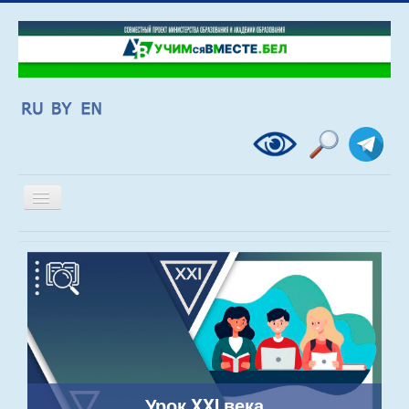
Включить/
выключить
навигацию
Урок XXI века