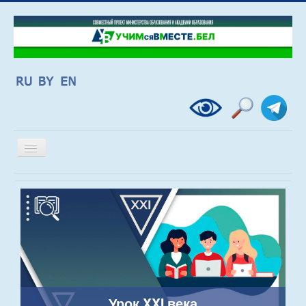
Включить/
выключить
навигацию
Урок XXI века