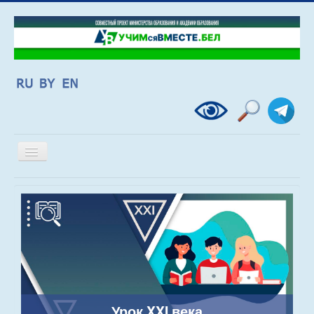
Включить/
выключить
навигацию
Урок XXI века