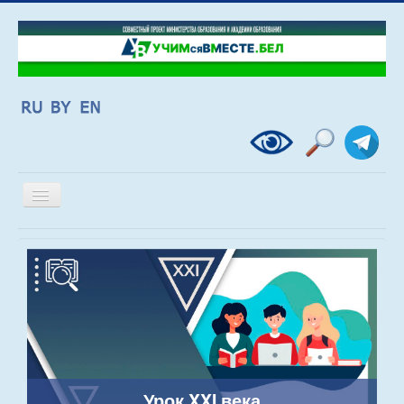
Включить/
выключить
навигацию
Урок XXI века